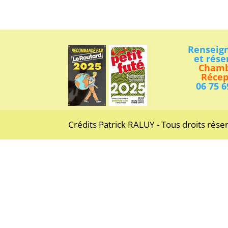
Renseig
et rése
Chamb
Récep
06 75 6
Crédits Patrick RALUY - Tous droits rése