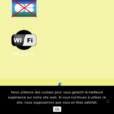
WiFi gratuit
Nous utilisons des cookies pour vous garantir la meilleure
Crédits Patrick RALUY - Tous droits réservés -
expérience sur notre site web. Si vous continuez à utiliser ce
Mentions légales et protection des
site, nous supposerons que vous en êtes satisfait.
données.
Ok