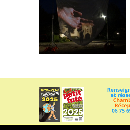
Renseig
et rése
Chamb
Récep
06 75 6