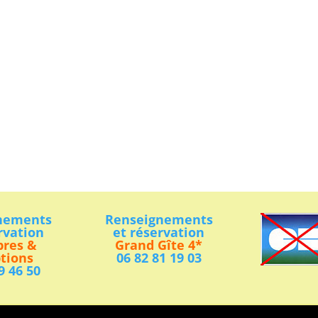
nements
Renseignements
rvation
et réservation
res &
Grand Gîte 4*
tions
06 82 81 19 03
9 46 50