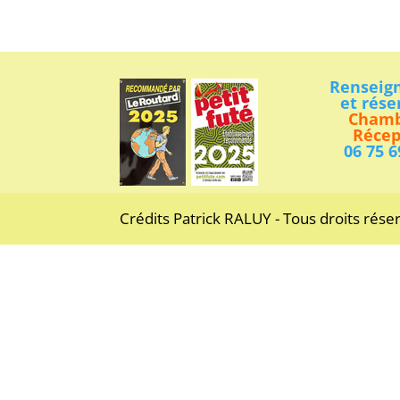
Renseig
et rése
Chamb
Récep
06 75 6
Crédits Patrick RALUY - Tous droits rése