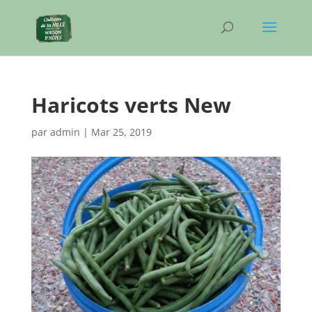
Haricots verts New
par
admin
|
Mar 25, 2019