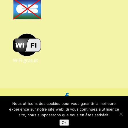
WiFi gratuit
Nous utilisons des cookies pour vous garantir la meilleure
Crédits Patrick RALUY - Tous droits réservés -
expérience sur notre site web. Si vous continuez à utiliser ce
Mentions légales et protection des
site, nous supposerons que vous en êtes satisfait.
données.
Ok