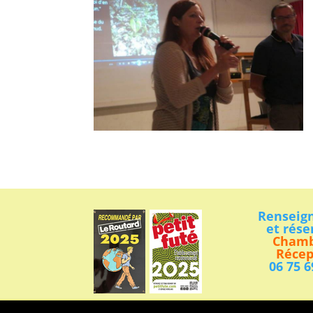
Renseig
et rése
Chamb
Récep
06 75 6