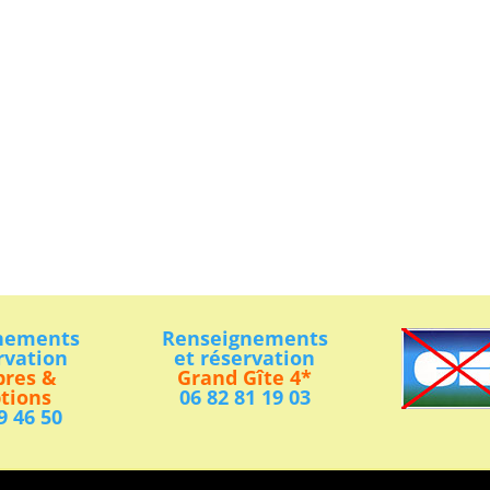
nements
Renseignements
rvation
et réservation
res &
Grand Gîte 4*
tions
06 82 81 19 03
9 46 50