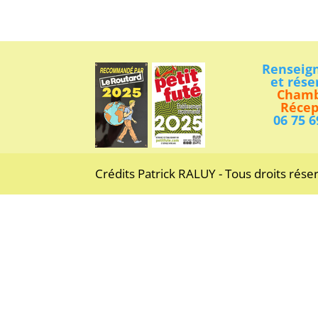
Renseig
et rése
Chamb
Récep
06 75 6
Crédits Patrick RALUY - Tous droits rése