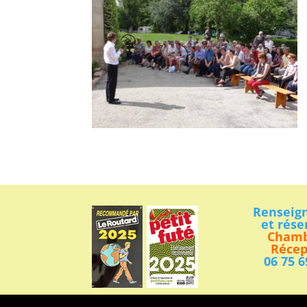
Renseig
et rése
Chamb
Récep
06 75 6