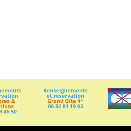
nements
Renseignements
rvation
et réservation
res &
Grand Gîte 4*
tions
06 82 81 19 03
9 46 50